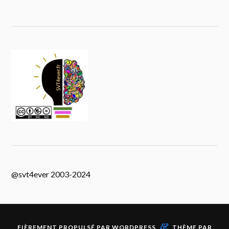
@svt4ever 2003-2024
&
FIÈREMENT PROPULSÉ PAR
WORDPRESS
THÈME PAR