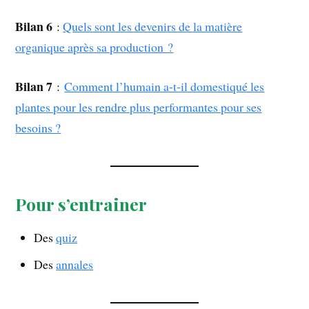
Bilan 6
:
Quels sont les devenirs de la matière
organique après sa production ?
Bilan 7
:
Comment l’humain a-t-il domestiqué les
plantes pour les rendre plus performantes pour ses
besoins ?
Pour s’entrainer
Des
quiz
Des
annales