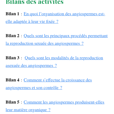
Bilans des activités
Bilan 1
:
En quoi l’organisation des angiospermes est-
elle adaptée à leur vie fixée ?
Bilan 2
:
Quels sont les principaux procédés permettant
la reproduction sexuée des angiospermes ?
Bilan 3
:
Quels sont les modalités de la reproduction
asexuée des angiospermes ?
Bilan 4
:
Comment s’effectue la croissance des
angiospermes et son contrôle ?
Bilan 5
:
Comment les angiospermes produisent-elles
leur matière organique ?